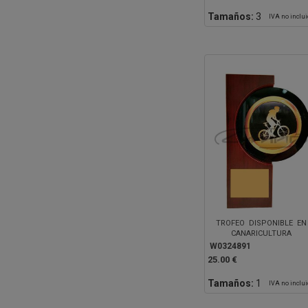
Tamaños:
3
IVA no inclu
TROFEO DISPONIBLE EN
CANARICULTURA
W0324891
25.00 €
Tamaños:
1
IVA no inclu