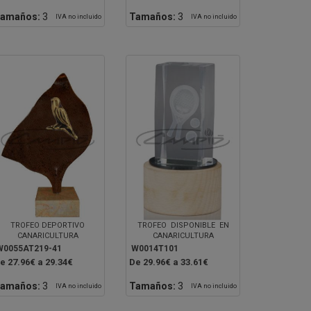
amaños:
3
Tamaños:
3
IVA no incluido
IVA no incluido
TROFEO DEPORTIVO
TROFEO DISPONIBLE EN
CANARICULTURA
CANARICULTURA
W0055AT219-41
W0014T101
e 27.96€ a 29.34€
De 29.96€ a 33.61€
amaños:
3
Tamaños:
3
IVA no incluido
IVA no incluido