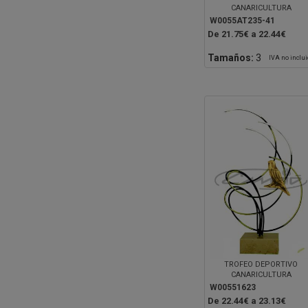
CANARICULTURA
W0055AT235-41
De 21.75€ a 22.44€
Tamaños:
3
IVA no inclu
TROFEO DEPORTIVO
CANARICULTURA
W00551623
De 22.44€ a 23.13€