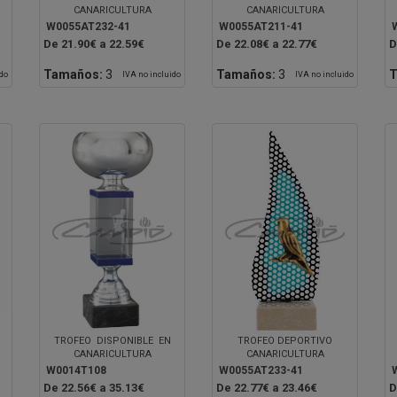
CANARICULTURA
CANARICULTURA
W0055AT232-41
W0055AT211-41
De 21.90€ a 22.59€
De 22.08€ a 22.77€
D
Tamaños:
3
Tamaños:
3
T
ido
IVA no incluido
IVA no incluido
TROFEO DISPONIBLE EN
TROFEO DEPORTIVO
CANARICULTURA
CANARICULTURA
W0014T108
W0055AT233-41
De 22.56€ a 35.13€
De 22.77€ a 23.46€
D