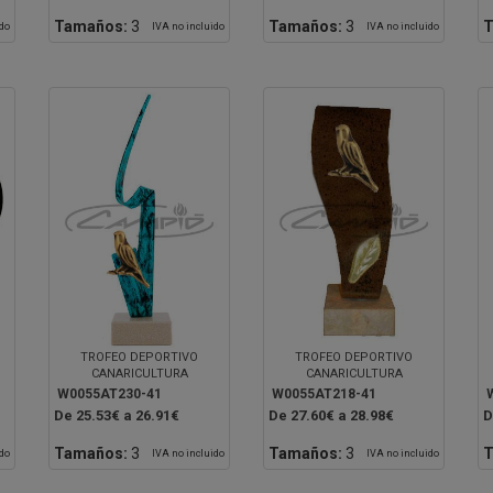
Tamaños:
3
Tamaños:
3
T
ido
IVA no incluido
IVA no incluido
TROFEO DEPORTIVO
TROFEO DEPORTIVO
CANARICULTURA
CANARICULTURA
W0055AT230-41
W0055AT218-41
De 25.53€ a 26.91€
De 27.60€ a 28.98€
D
Tamaños:
3
Tamaños:
3
T
ido
IVA no incluido
IVA no incluido