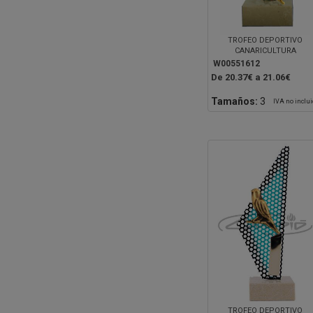
TROFEO DEPORTIVO
CANARICULTURA
W00551612
De 20.37€ a 21.06€
Tamaños:
3
IVA no inclu
TROFEO DEPORTIVO