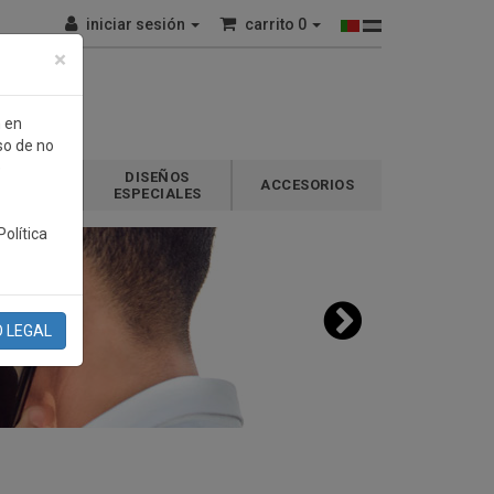
iniciar sesión
carrito
0
×
n en
so de no
e
DISEÑOS
GALOS
ACCESORIOS
ESPECIALES
olítica
O LEGAL