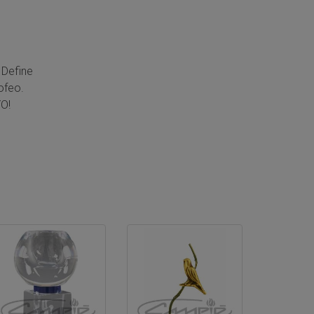
 Define
ofeo.
O!