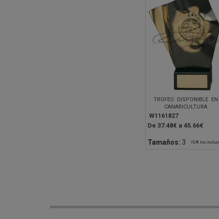
TROFEO DISPONIBLE EN
CANARICULTURA
W1161827
De 37.48€ a 45.66€
Tamaños:
3
IVA no inclu