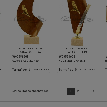
TROFEO DEPORTIVO
TROFEO DEPORTIVO
CANARICULTURA
CANARICULTURA
W00551603
W00551602
De 37.95€ a 46.59€
De 41.40€ a 50.04€
D
Tamaños:
5
Tamaños:
5
T
ido
IVA no incluido
IVA no incluido
52 resultados encontrados
<<
<
1
2
>
>>