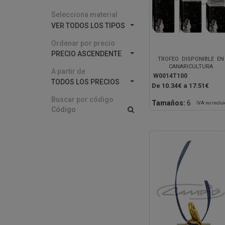
Selecciona material
VER TODOS LOS TIPOS
Ordenar por precio
PRECIO ASCENDENTE
TROFEO DISPONIBLE EN
CANARICULTURA
A partir de
W0014T100
TODOS LOS PRECIOS
De 10.34€ a 17.51€
Buscar por código
Tamaños:
6
IVA no inclu