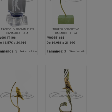
TROFEO DISPONIBLE EN
TROFEO DEPORTIVO
CANARICULTURA
CANARICULTURA
W0014T106
W00551614
e 16.57€ a 24.91€
De 19.98€ a 21.69€
amaños:
3
Tamaños:
3
IVA no incluido
IVA no incluido