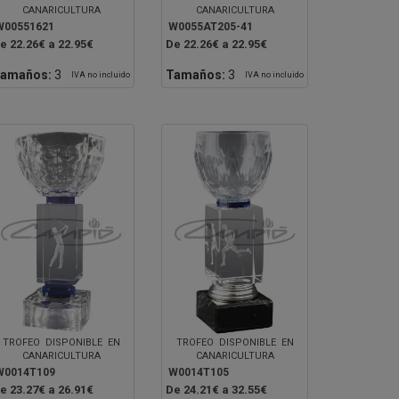
CANARICULTURA
CANARICULTURA
W00551621
W0055AT205-41
e 22.26€ a 22.95€
De 22.26€ a 22.95€
amaños:
3
Tamaños:
3
IVA no incluido
IVA no incluido
TROFEO DISPONIBLE EN
TROFEO DISPONIBLE EN
CANARICULTURA
CANARICULTURA
W0014T109
W0014T105
e 23.27€ a 26.91€
De 24.21€ a 32.55€