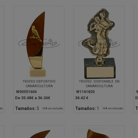
TROFEO DEPORTIVO
TROFEO DISPONIBLE EN
CANARICULTURA
CANARICULTURA
W00551604
W1161820
De 33.48€ a 36.24€
34.42 €
D
Tamaños:
5
Tamaños:
1
T
ido
IVA no incluido
IVA no incluido