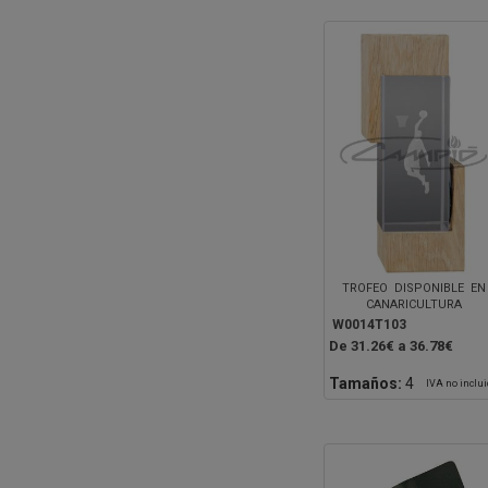
TROFEO DISPONIBLE EN
CANARICULTURA
W0014T103
De 31.26€ a 36.78€
Tamaños:
4
IVA no inclu