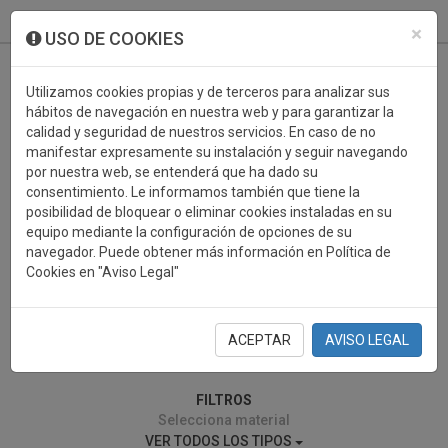
933 099 760
0
×
USO DE COOKIES
Utilizamos cookies propias y de terceros para analizar sus
hábitos de navegación en nuestra web y para garantizar la
calidad y seguridad de nuestros servicios. En caso de no
manifestar expresamente su instalación y seguir navegando
por nuestra web, se entenderá que ha dado su
consentimiento. Le informamos también que tiene la
posibilidad de bloquear o eliminar cookies instaladas en su
BALONCESTO
equipo mediante la configuración de opciones de su
navegador. Puede obtener más información en Política de
Cookies en "Aviso Legal"
ACEPTAR
AVISO LEGAL
0 resultados encontrados
FILTROS
Selecciona material
VER TODOS LOS TIPOS