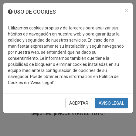
933 099 760
0
×
USO DE COOKIES
Utilizamos cookies propias y de terceros para analizar sus
hábitos de navegación en nuestra web y para garantizar la
calidad y seguridad de nuestros servicios. En caso de no
manifestar expresamente su instalación y seguir navegando
por nuestra web, se entenderá que ha dado su
consentimiento. Le informamos también que tiene la
posibilidad de bloquear o eliminar cookies instaladas en su
TROFEOS DEPORTIVOS
equipo mediante la configuración de opciones de su
navegador. Puede obtener más información en Política de
Cookies en "Aviso Legal"
En esta sección encontrarás una gran variedad de
trofeos deportivos. Define tu búsqueda mediante los
filtros por deporte, material y precio del trofeo.
ACEPTAR
AVISO LEGAL
Trofeos deportivos para todos los
deportes.
¡ENCUENTRA EL TUYO!